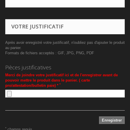
VOTRE JUSTIFICATIF
Après avoir enregistré votre justificatif, n'oubliez pas d'ajouter le produit
au panier.
Formats de fichiers acceptés : GIF, JPG, PNG, PDF
Pièces justificatives
Merci de joindre votre justificatif ici et de l'enregistrer avant de
pouvoir mettre le produit dans le panier. ( carte
*
pro/attestation/bulletin paie) *
Enregistrer
*
champs requis