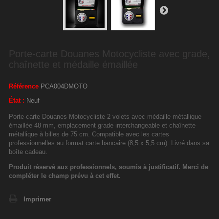
Porte-carte Douanes Motocycliste avec grade,
chaînette et médaille émaillée
Référence
PCA004DMOTO
État :
Neuf
Porte-carte Douanes Motocycliste 2 volets avec médaille métallique
émaillée 48 mm, emplacement grade interchangeable et chaînette
métallique à billes de 75 cm. Compatible avec les cartes
professionnelles au format carte bancaire (8,5 x 5,5 cm). Livré dans sa
boîte cadeau.
Produit réservé aux professionnels, soumis à justificatif. Merci de
compléter le champ prévu à cet effet.
Imprimer