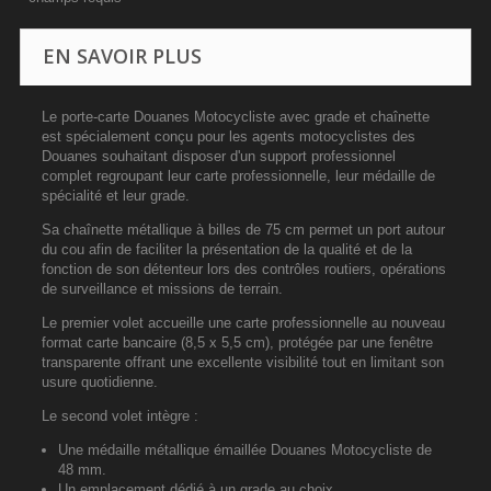
EN SAVOIR PLUS
Le porte-carte Douanes Motocycliste avec grade et chaînette
est spécialement conçu pour les agents motocyclistes des
Douanes souhaitant disposer d'un support professionnel
complet regroupant leur carte professionnelle, leur médaille de
spécialité et leur grade.
Sa chaînette métallique à billes de 75 cm permet un port autour
du cou afin de faciliter la présentation de la qualité et de la
fonction de son détenteur lors des contrôles routiers, opérations
de surveillance et missions de terrain.
Le premier volet accueille une carte professionnelle au nouveau
format carte bancaire (8,5 x 5,5 cm), protégée par une fenêtre
transparente offrant une excellente visibilité tout en limitant son
usure quotidienne.
Le second volet intègre :
Une médaille métallique émaillée Douanes Motocycliste de
48 mm.
Un emplacement dédié à un grade au choix.