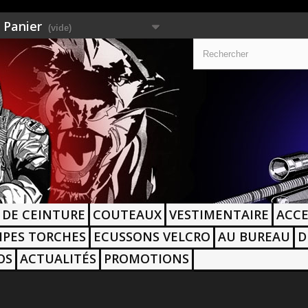
Panier
(vide)
 DE CEINTURE
COUTEAUX
VESTIMENTAIRE
ACCE
PES TORCHES
ECUSSONS VELCRO
AU BUREAU
D
OS
ACTUALITÉS
PROMOTIONS