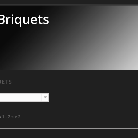
Briquets
UETS
 1 - 2 sur 2.