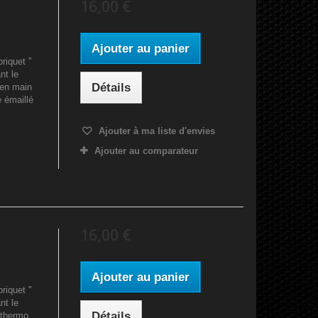
16,00 €
Ajouter au panier
iquet ''
nt le
Détails
 en main
e émaillé
Ajouter à ma liste d'envies
Ajouter au comparateur
16,00 €
Ajouter au panier
iquet ''
nt le
Détails
 thermo