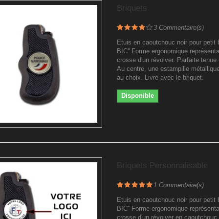
Briquets
3
Commentaire(s)
Etuis en caoutchouc noir pour petit br
BIC'' Forme ergonomique représenta
crosse d'un révolver. Parfaite tenue
Au centre, une estampille métalliqu
au choix. Livré avec le briquet.
Disponible
Briquets Personnalisable
1
Commentaire(s)
Etuis en caoutchouc noir pour petit br
BIC'' Forme ergonomique représenta
crosse d'un révolver en caoutchouc