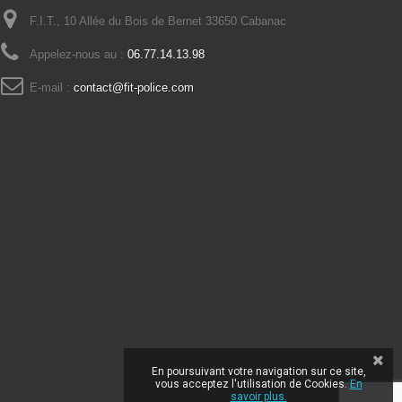
F.I.T., 10 Allée du Bois de Bernet 33650 Cabanac
Appelez-nous au :
06.77.14.13.98
E-mail :
contact@fit-police.com
En poursuivant votre navigation sur ce site,
vous acceptez l'utilisation de Cookies.
En
savoir plus.