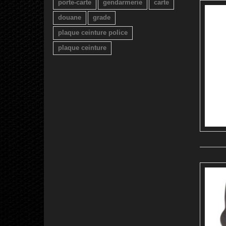
porte-carte
gendarmerie
carte
douane
grade
plaque ceinture police
plaque ceinture