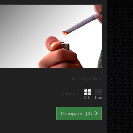
Il y a 2 produits.
Afficher :
Grille
Liste
Comparer (
0
)