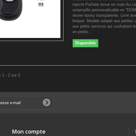
injecté Parfaite tenue en main Au ce
estampille personnalisable en ''DOM
résine époxy transparente. Livré ave
briquet. Modèle adapté aux petites 
aux petits services qui souhaitent le
en petite...
Disponible
 1 - 2 sur 2.
Mon compte