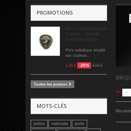
PROMOTIONS
Pin's Police Nationale
3 griffes – Émaillé
métal vieil argent
Pin's métallique émaillé
aux couleurs...
-20%
5,20 €
6,50 €
BRIQ
Toutes les promos
Tri
--
MOTS-CLÉS
Résultats
police
nationale
porte