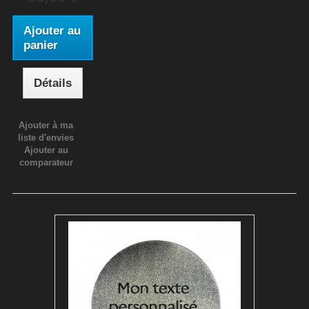
Ajouter au
panier
Détails
Ajouter à ma
liste d'envies
Ajouter au
comparateur