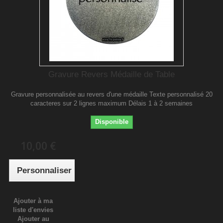
Gravure Revers Médaille de Table
Gravure personnalisée au revers d'une médaille Texte personnalisé 20
caracteres sur 2 lignes maximum Délais 1 à 2 semaines
Disponible
10,00 €
Personnaliser
Ajouter à ma
liste d'envies
Ajouter au