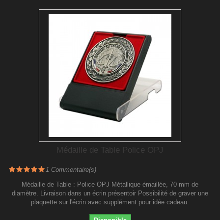
Médaille de Table Police OPJ
1
Commentaire(s)
Médaille de Table : Police OPJ Métallique émaillée, 70 mm de
diamètre. Livraison dans un écrin présentoir Possibilité de graver une
plaquette sur l'écrin avec supplément pour idée cadeau.