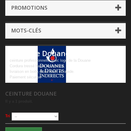
PROMOTIONS
MOTS-CLÉS
Ceinture Douane
ceinture professionnelle avec logo de la Douane
Cordura tressé haute résistance,
livraison en boite, colis suivi et rapide.
Paiement sécurisé
CEINTURE DOUANE
Il y a 1 produit.
Tri