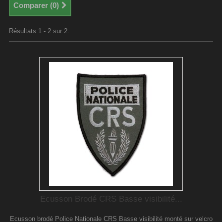
Comparer (
0
)
Résultats 1 - 2 sur 2.
Ecusson Brodé CRS Basse visibilité...
Ecusson brodé Police Nationale CRS Basse visibilité monté sur velcro