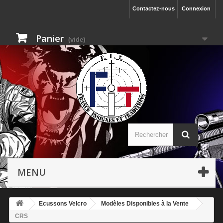
Contactez-nous
Connexion
Panier
(vide)
MENU
Ecussons Velcro
Modèles Disponibles à la Vente
CRS