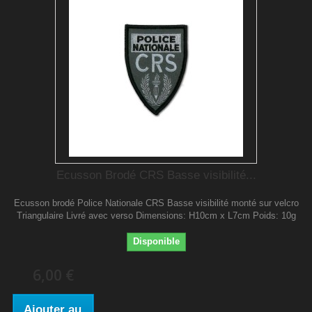
Ecusson Brodé CRS Basse visibilité...
Ecusson brodé Police Nationale CRS Basse visibilité monté sur velcro
Triangulaire Livré avec verso Dimensions: H10cm x L7cm Poids: 10g
Disponible
6,00 €
Ajouter au