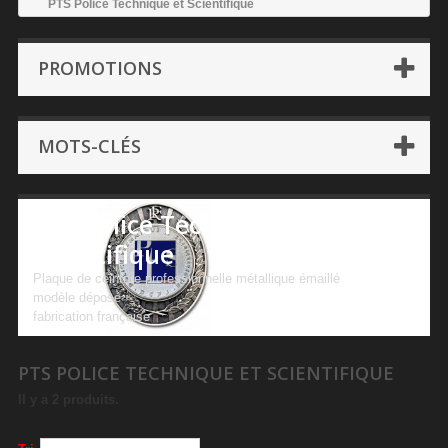
PTS Police Technique et Scientifique
PROMOTIONS
MOTS-CLÉS
PTS Police Technique et
Scientifique
Plaque de ceinture professionnelle métallique émaillé
modèle déposé
fabrication française
PTS POLICE TECHNIQUE ET SCIENTIFIQUE
Il y a 2 produits.