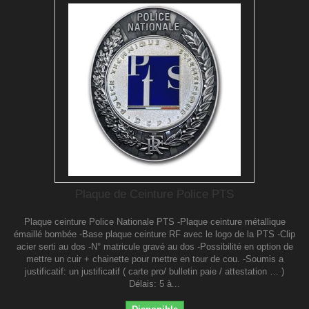
Plaque de Ceinture Police PTS
Plaque ceinture Police Nationale PTS -Plaque ceinture métallique
émaillé bombée -Base plaque ceinture RF avec le logo de la PTS -Clip
acier serti au dos -N° matricule gravé au dos -Possibilité en option de
mettre un cuir + chainette pour mettre en tour de cou. -Soumis a
justificatif: un justificatif ( carte pro/ bulletin paie / attestation … )
Délais: 5 à...