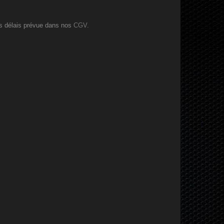
es délais prévue dans nos
CGV.