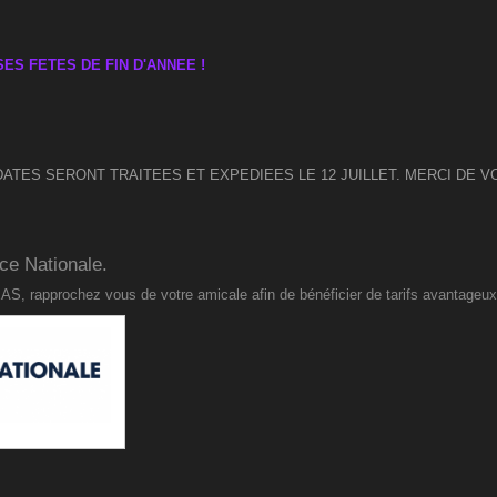
ES FETES DE FIN D'ANNEE !
DATES SERONT TRAITEES ET EXPEDIEES LE 12 JUILLET. MERCI DE
ice Nationale.
AS, rapprochez vous de votre amicale afin de bénéficier de tarifs avantageux s