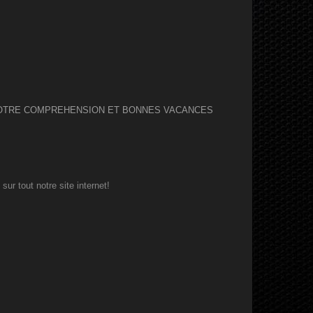
 VOTRE COMPREHENSION ET BONNES VACANCES
ur tout notre site internet!