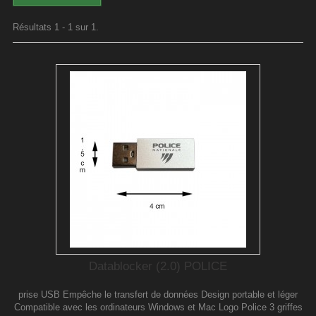
Résultats 1 - 1 sur 1.
Datablocker (2.0) POLICE
prise USB Empêche le transfert de données Design portable et léger
Compatible avec les ordinateurs Windows et Mac Logo Police 3 griffes