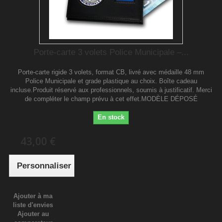
Porte-carte 3 volets Police Municipale –...
Porte-carte rigide 3 volets, format CB, livré avec médaille 48 mm
Police Municipale et grade plastique au choix. Boîte cadeau
incluse.Produit réservé aux professionnels, soumis à justificatif. Merci
de compléter le champ prévu à cet effet.MODÈLE DÉPOSÉ
En stock
43,00 €
Personnaliser
Ajouter à ma
liste d'envies
Ajouter au