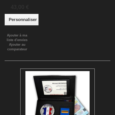
43,00 €
Personnaliser
Ajouter à ma
liste d'envies
Ajouter au
comparateur