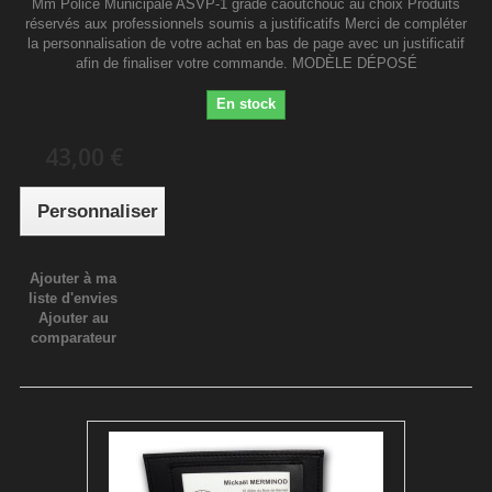
Mm Police Municipale ASVP-1 grade caoutchouc au choix Produits
réservés aux professionnels soumis a justificatifs Merci de compléter
la personnalisation de votre achat en bas de page avec un justificatif
afin de finaliser votre commande. MODÈLE DÉPOSÉ
En stock
43,00 €
Personnaliser
Ajouter à ma
liste d'envies
Ajouter au
comparateur