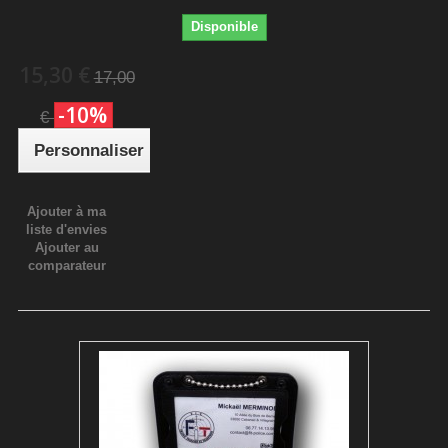
Disponible
15,30 €
17,00
-10%
€
Personnaliser
Ajouter à ma
liste d'envies
Ajouter au
comparateur