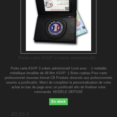
Porte-carte ASVP 3 volets administratif...
Porte carte ASVP 3 volets administratif Livré avec : -1 médaille
métallique émaillée de 48 Mm ASVP -1 Boite cadeau Pour carte
professionnel nouveau format CB Produits réservés aux professionnels
soumis a justificatifs: Merci de compléter la personnalisation de votre
achat en bas de page avec un justificatif afin de finaliser votre
commande. MODÈLE DÉPOSÉ
En stock
43,00 €