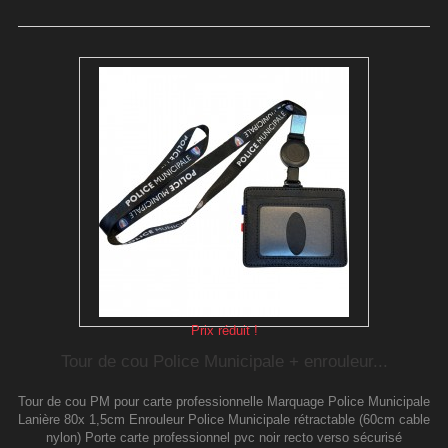
Prix réduit !
Tour de cou Police Municipale + enrouleur...
Tour de cou PM pour carte professionnelle Marquage Police Municipale
Lanière 80x 1,5cm Enrouleur Police Municipale rétractable (60cm cable
nylon) Porte carte professionnel pvc noir recto verso sécurisé