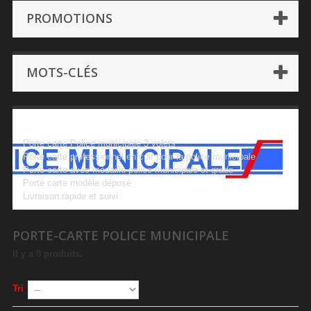
PROMOTIONS
MOTS-CLÉS
Porte-Carte Police Municipale
Porte carte Police municipale 3 volets
Porte carte professionnel en cuir pour la police municipale
Porte carte avec médaille police municipale et grade
Porte carte modèle déposé
Livraison rapide et suivi
PORTE-CARTE POLICE MUNICIPALE
Il y a 8 produits.
Tri