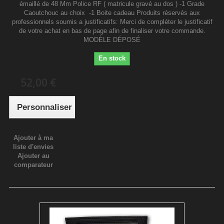
émaillé de 48 Mm Police RF ( matricule gravé au dos ) -1 Grade
Caoutchouc au choix -1 Boite cadeau Produits réservés aux
professionnels soumis a justificatifs: Merci de compléter le justificatif
de votre achat en bas de page afin de finaliser votre commande.
MODÈLE DÉPOSÉ
En stock
52,00 €
Personnaliser
Ajouter à ma
liste d'envies
Ajouter au
comparateur