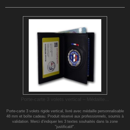
Porte-carte 3 volets vertical – Médaille...
Porte-carte 3 volets rigide vertical, livré avec médaille personnalisable
48 mm et boîte cadeau. Produit réservé aux professionnels, soumis à
validation. Merci d’indiquer les 3 textes souhaités dans la zone
"justificatif".