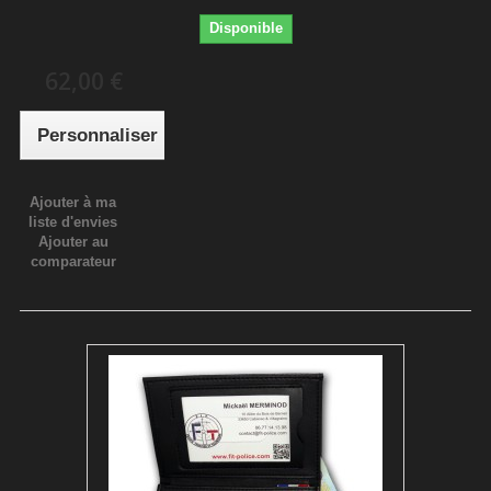
Disponible
62,00 €
Personnaliser
Ajouter à ma
liste d'envies
Ajouter au
comparateur