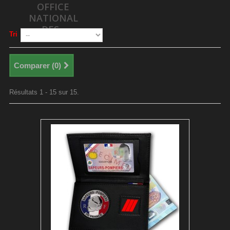
OFFICE
NATIONAL
DES...
Tri
Comparer (
0
)
Résultats 1 - 15 sur 15.