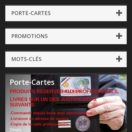
PORTE-CARTES
PROMOTIONS
MOTS-CLÉS
Porte-Cartes
PRODUITS RESERVES AUX PROFESSIONELS,
LIVRES SUR UN DES JUSTIFICATIFS
SUIVANTS:
-Commande depuis boite mail administrative
-Livraison en adresse de service
-Copie de la carte professionelle
Détails