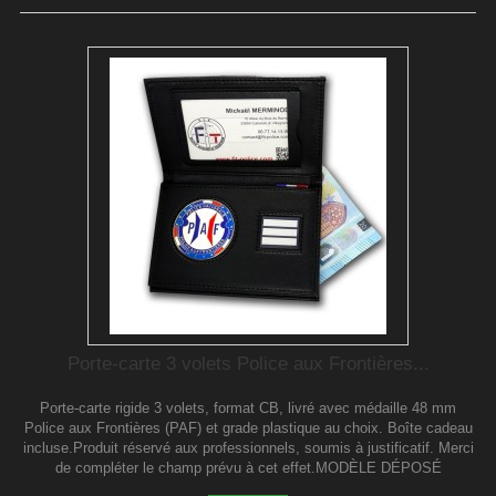
Porte-carte 3 volets Police aux Frontières...
Porte-carte rigide 3 volets, format CB, livré avec médaille 48 mm
Police aux Frontières (PAF) et grade plastique au choix. Boîte cadeau
incluse.Produit réservé aux professionnels, soumis à justificatif. Merci
de compléter le champ prévu à cet effet.MODÈLE DÉPOSÉ