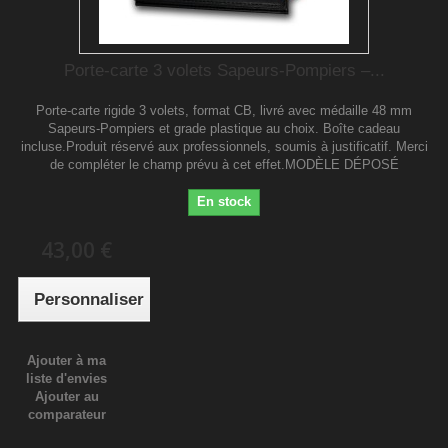
Porte-carte 3 volets Sapeurs-Pompiers –...
Porte-carte rigide 3 volets, format CB, livré avec médaille 48 mm
Sapeurs-Pompiers et grade plastique au choix. Boîte cadeau
incluse.Produit réservé aux professionnels, soumis à justificatif. Merci
de compléter le champ prévu à cet effet.MODÈLE DÉPOSÉ
En stock
43,00 €
Personnaliser
Ajouter à ma
liste d'envies
Ajouter au
comparateur