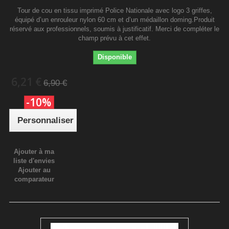
Tour de cou en tissu imprimé Police Nationale avec logo 3 griffes,
équipé d’un enrouleur nylon 60 cm et d’un médaillon doming.Produit
réservé aux professionnels, soumis à justificatif. Merci de compléter le
champ prévu à cet effet.
Disponible
6,21 €
6,90 €
-10%
Personnaliser
Ajouter à ma
liste d'envies
Ajouter au
comparateur