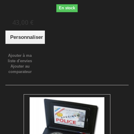
En stock
43,00 €
Personnaliser
Ajouter à ma
liste d'envies
Ajouter au
comparateur