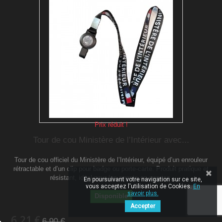
Prix réduit !
Tour de cou Ministère de l’Intérieur avec...
Tour de cou officiel du Ministère de l’Intérieur, équipé d’un enrouleur
rétractable et d’un clip pour badge ou porte-carte. Produit pratique et
résistant, idéal pour les agents en service.
En poursuivant votre navigation sur ce site,
vous acceptez l'utilisation de Cookies.
En
savoir plus.
Disponible
Accepter
6,21 €
6,90 €