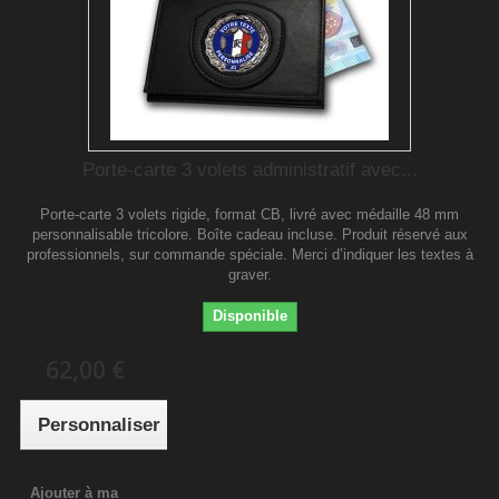
Porte-carte 3 volets administratif avec...
Porte-carte 3 volets rigide, format CB, livré avec médaille 48 mm
personnalisable tricolore. Boîte cadeau incluse. Produit réservé aux
professionnels, sur commande spéciale. Merci d’indiquer les textes à
graver.
Disponible
62,00 €
Personnaliser
Ajouter à ma