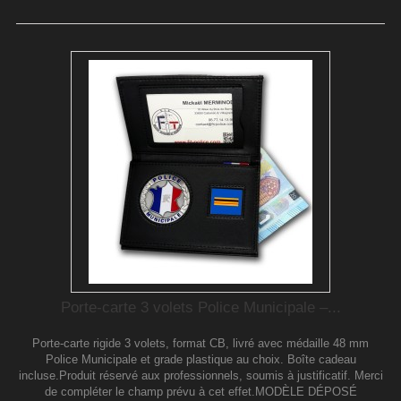
Porte-carte 3 volets Police Municipale –...
Porte-carte rigide 3 volets, format CB, livré avec médaille 48 mm
Police Municipale et grade plastique au choix. Boîte cadeau
incluse.Produit réservé aux professionnels, soumis à justificatif. Merci
de compléter le champ prévu à cet effet.MODÈLE DÉPOSÉ