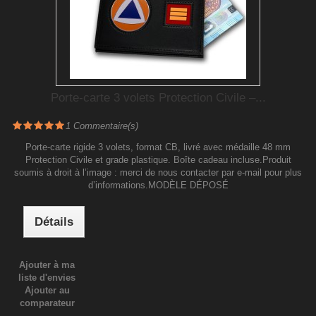
Porte-carte 3 volets Protection Civile –...
1
Commentaire(s)
Porte-carte rigide 3 volets, format CB, livré avec médaille 48 mm
Protection Civile et grade plastique. Boîte cadeau incluse.Produit
soumis à droit à l’image : merci de nous contacter par e-mail pour plus
d’informations.MODÈLE DÉPOSÉ
Détails
Ajouter à ma
liste d'envies
Ajouter au
comparateur