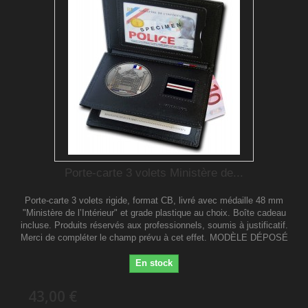
Porte-carte 3 volets Ministère de...
Porte-carte 3 volets rigide, format CB, livré avec médaille 48 mm
"Ministère de l’Intérieur" et grade plastique au choix. Boîte cadeau
incluse. Produits réservés aux professionnels, soumis à justificatif.
Merci de compléter le champ prévu à cet effet. MODÈLE DÉPOSÉ
En stock
43,00 €