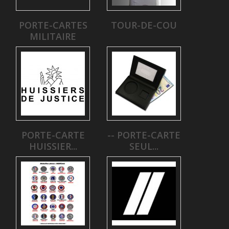
PORTE-CARTES
TOUR-DE-COU
MILITAIRE
PORTE-CARTE
-- PORTE-CARTE
HUISSIER...
SEUL...