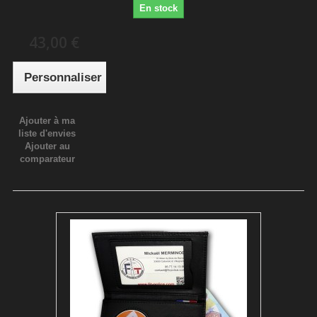
En stock
43,00 €
Personnaliser
Ajouter à ma
liste d'envies
Ajouter au
comparateur