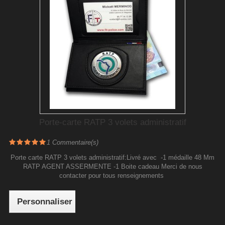
Porte-carte RATP 3 volets administratif
1
Commentaire(s)
Porte carte RATP 3 volets administratif:Livré avec -1 médaille 48 Mm
RATP AGENT ASSERMENTE -1 Boite cadeau Merci de nous
contacter pour tous renseignements
Personnaliser