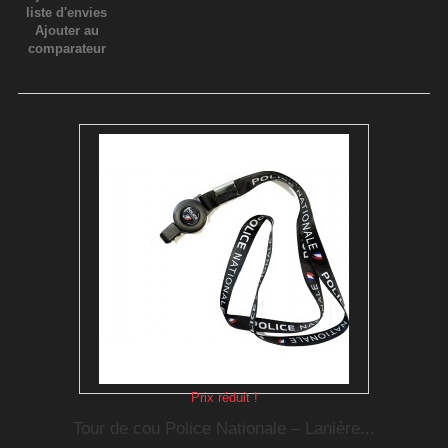
liste d'envies
Ajouter au
comparateur
Prix réduit !
Tour de cou Police Nationale – Lanière...