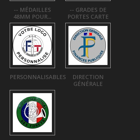
-- MÉDAILLES
-- GRADES DE
48MM POUR...
PORTES CARTE
PERSONNALISABLES
DIRECTION
GÉNÉRALE