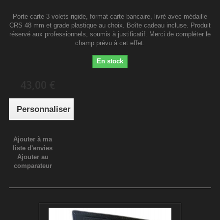
Porte-carte 3 volets rigide, format carte bancaire, livré avec médaille
CRS 48 mm et grade plastique au choix. Boîte cadeau incluse. Produit
réservé aux professionnels, soumis à justificatif. Merci de compléter le
champ prévu à cet effet.
En stock
43,00 €
Personnaliser
Ajouter à ma
liste d'envies
Ajouter au
comparateur