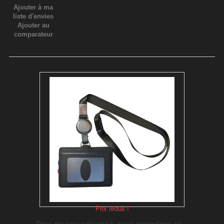
Ajouter à ma
liste d'envies
Ajouter au
comparateur
Prix réduit !