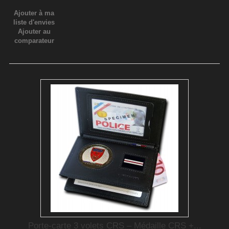
Ajouter à ma
liste d'envies
Ajouter au
comparateur
Porte-carte 3 volets CRS – Médaille CRS +...