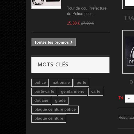
Tour de cou Préfecture
de Police pour...
TRA
15,30 €
17,00 €
Toutes les promos
MOTS-CLÉS
D
police
nationale
porte
porte-carte
gendarmerie
carte
Tri
--
douane
grade
plaque ceinture police
Résultats
plaque ceinture