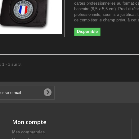
cartes professionnelles au format ca
bancaire (8,5 x 5,5 cm). Produit rés
professionnels, soumis à justificatif
de compléter le champ prévu à cet e
Disponible
 1 - 3 sur 3.
Mon compte
Mes commandes