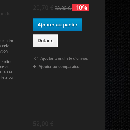
20,70 €
-10%
23,00 €
ur de
Ajouter au panier
Détails
e mettre
ournie
ition
Ajouter à ma liste d'envies
 mettre
Ajouter au comparateur
nte au
e laisse
llets ou
52,00 €