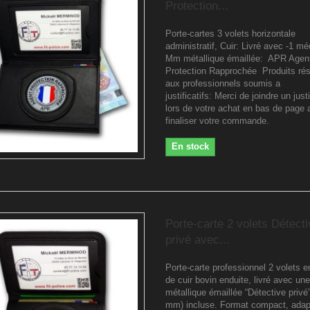
Protection...
Porte-cartes 3 volets horizontale
administratif, Cuir: Livré avec -1 mé
Mm métallique émaillée: APR Agen
Protection Rapprochée Produits ré
aux professionnels soumis a
justificatifs: Merci de joindre un justi
lors de votre achat en bas de page 
finaliser votre commande.
En stock
Porte-carte 2 volets Détect
privé avec...
Porte-carte professionnel 2 volets e
de cuir bovin enduite, livré avec un
métallique émaillée “Détective privé
mm) incluse. Format compact, adap