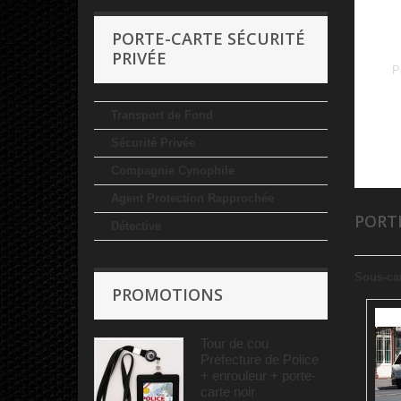
PORTE-CARTE SÉCURITÉ
PRIVÉE
P
Transport de Fond
Sécurité Privée
Compagnie Cynophile
Agent Protection Rapprochée
PORT
Détective
Sous-ca
PROMOTIONS
Tour de cou
Prefecture de Police
+ enrouleur + porte-
carte noir