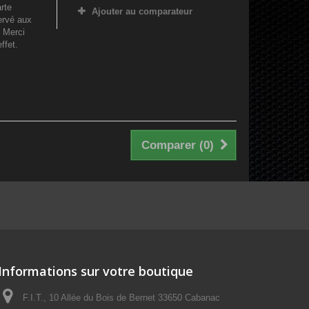
rte
Ajouter au comparateur
ervé aux
. Merci
ffet.
Comparer (
0
)
Informations sur votre boutique
F.I.T., 10 Allée du Bois de Bernet 33650 Cabanac