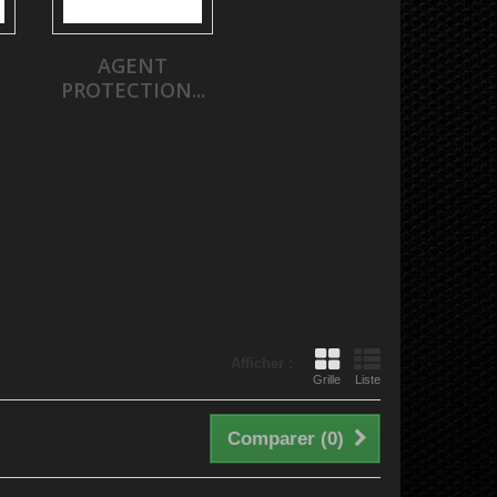
AGENT
PROTECTION...
Afficher :
Grille
Liste
Comparer (
0
)