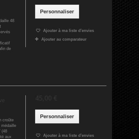
Personnaliser
daille 48
t
Ajouter à ma liste d'envies
servés
Ajouter au comparateur
ficatif
afin de
45,00 €
ive
Personnaliser
n croûte
e médaille
” (48
Ajouter à ma liste d'envies
té aux