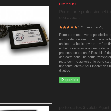
Prix réduit !
Porte carte professionnel to
cou avec...
1
Commentaire(s)
Porte-carte recto verso possibilité d
en tour de cou avec une chainette f
chainette à boule environ 1mètre fin
nickel noire livré dans une boite de
présentation cartonné Possibilité de
des carte dans une partie transpare
recto comme au verso, le porte cart
une fente latérale pour insérer des bi
d'autres...
Disponible
porte-cartes 3 volets Agent