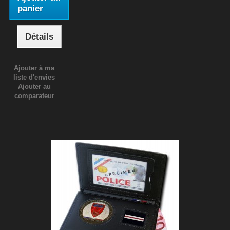
panier
Détails
Ajouter à ma
liste d'envies
Ajouter au
comparateur