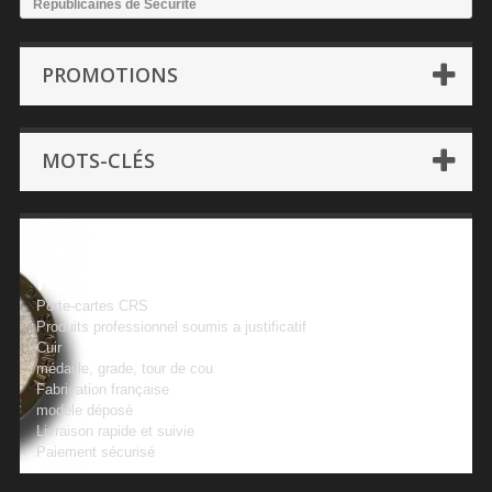
Républicaines de Sécurité
PROMOTIONS
MOTS-CLÉS
Porte-cartes CRS Compagnies
Républicaines de Sécurité
Porte-cartes CRS
Produits professionnel soumis a justificatif
Cuir
médaille, grade, tour de cou
Fabrication française
modèle déposé
Livraison rapide et suivie
Paiement sécurisé