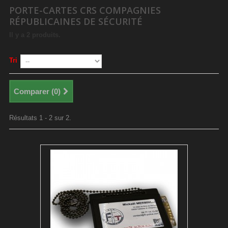
PORTE-CARTES CRS COMPAGNIES
RÉPUBLICAINES DE SÉCURITÉ
Il y a 2 produits.
Tri
Comparer (
0
)
Résultats 1 - 2 sur 2.