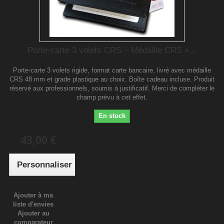
Porte-carte 3 volets CRS – Médaille CRS +...
Porte-carte 3 volets rigide, format carte bancaire, livré avec médaille
CRS 48 mm et grade plastique au choix. Boîte cadeau incluse. Produit
réservé aux professionnels, soumis à justificatif. Merci de compléter le
champ prévu à cet effet.
En stock
43,00 €
Personnaliser
Ajouter à ma
liste d'envies
Ajouter au
comparateur