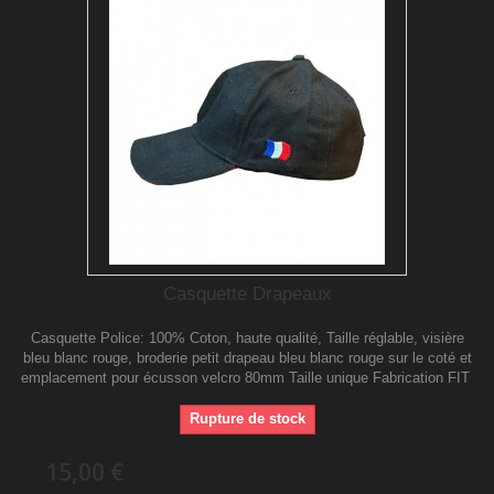
Casquette Drapeaux
Casquette Police: 100% Coton, haute qualité, Taille réglable, visière
bleu blanc rouge, broderie petit drapeau bleu blanc rouge sur le coté et
emplacement pour écusson velcro 80mm Taille unique Fabrication FIT
Rupture de stock
15,00 €