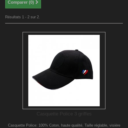
Comparer (
0
)
Résultats 1 - 2 sur 2.
Casquette Police 3 griffes
Casquette Police: 100% Coton, haute qualité, Taille réglable, visière