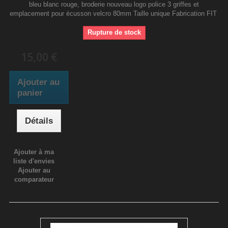
bleu blanc rouge, broderie nouveau logo police 3 griffes et
emplacement pour écusson velcro 80mm Taille unique Fabrication FIT
Rupture de stock
15,00 €
Ajouter au
panier
Détails
Ajouter à ma
liste d'envies
Ajouter au
comparateur