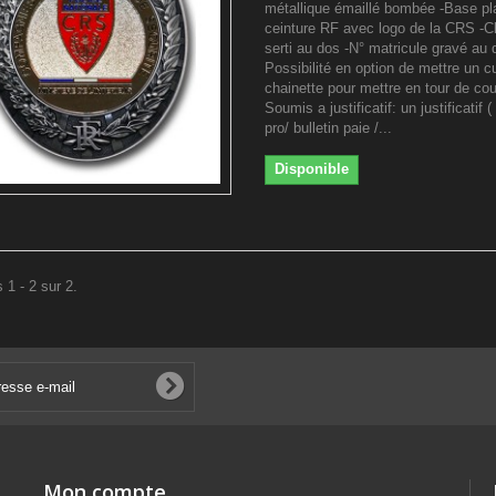
métallique émaillé bombée -Base p
ceinture RF avec logo de la CRS -Cl
serti au dos -N° matricule gravé au 
Possibilité en option de mettre un cu
chainette pour mettre en tour de cou
Soumis a justificatif: un justificatif (
pro/ bulletin paie /...
Disponible
 1 - 2 sur 2.
Mon compte