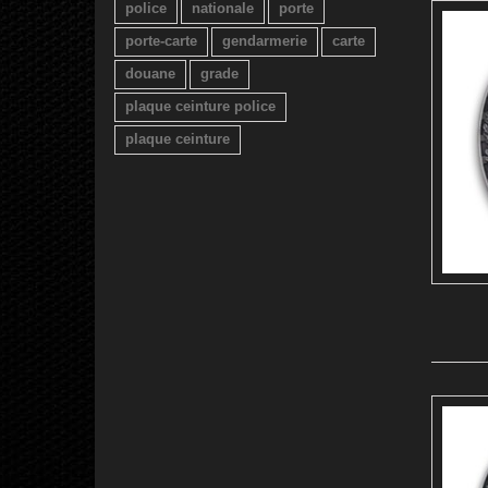
police
nationale
porte
porte-carte
gendarmerie
carte
douane
grade
plaque ceinture police
plaque ceinture