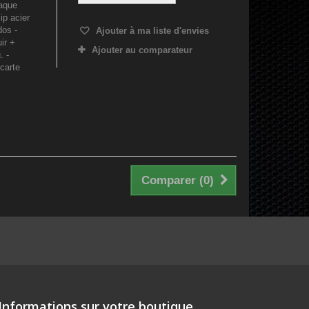
laque
ip acier
dos -
Ajouter à ma liste d'envies
ir +
Ajouter au comparateur
. -
 carte
Comparer (
0
)
Informations sur votre boutique