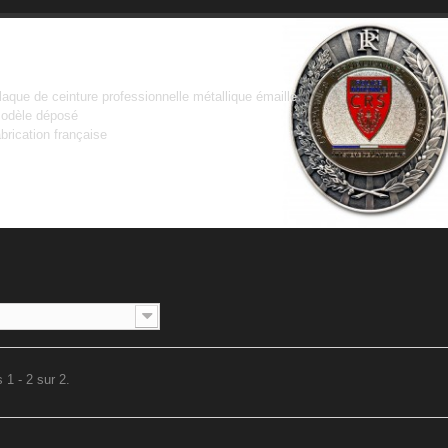
CRS
laque de ceinture professionnelle métallique émaillé
odèle déposé
abrication française
 1 - 2 sur 2.