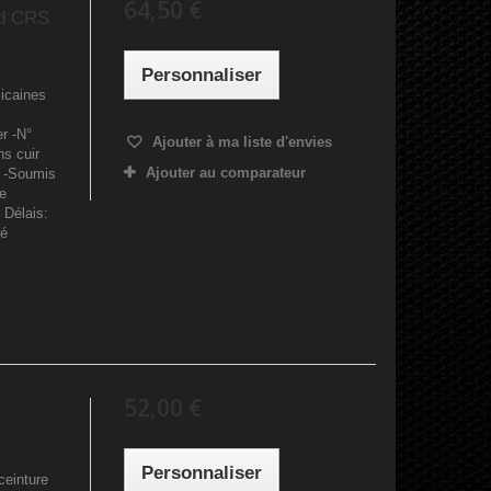
64,50 €
rd CRS
Personnaliser
icaines
r -N°
Ajouter à ma liste d'envies
ns cuir
Ajouter au comparateur
é) -Soumis
te
 Délais:
dé
52,00 €
Personnaliser
ceinture