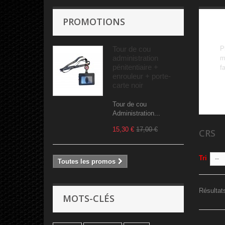
PROMOTIONS
Tour de cou
P
administration
m
pénitentiaire +
f
enrouleur + porte-
carte noir
Tour de cou
Administration...
15,30 €
17,00 €
CRS
Tri
--
Toutes les promos
Résultats
MOTS-CLÉS