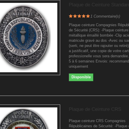
Plaque de Ceinture Standa
1
Commentaire(s)
Plaque ceinture Compagnies Républ
de Sécurité (CRS): -Plaque ceinture
métallique émaillé bombée -Clip acie
matricule gravé au dos -Avec ou sa
(serti, ne peut être rajouter ou retir
a justificatif, une copie de votre car
professionelle vous sera demandée.
5 à 6 semaines Envois: recomman
uniquement
Disponible
Plaque de Ceinture CRS
Plaque ceinture CRS Compagnies
Républicaines de Sécurité: -Plaque 