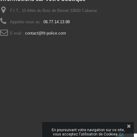
F.I.T., 10 Allée du Bois de Bernet 33650 Cabanac
Appelez-nous au :
06.77.14.13.98
E-mail :
contact@fit-police.com
En poursuivant votre navigation sur ce site,
vous acceptez l'utilisation de Cookies.
En