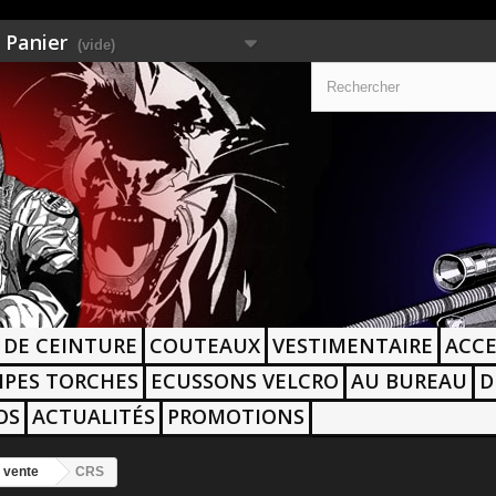
Panier
(vide)
 DE CEINTURE
COUTEAUX
VESTIMENTAIRE
ACCE
PES TORCHES
ECUSSONS VELCRO
AU BUREAU
D
OS
ACTUALITÉS
PROMOTIONS
 vente
CRS