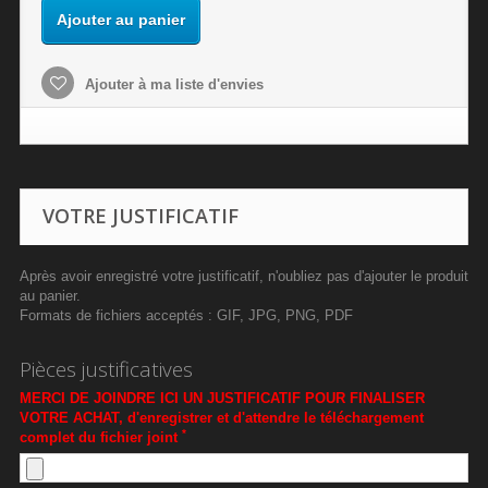
Ajouter au panier
Ajouter à ma liste d'envies
VOTRE JUSTIFICATIF
Après avoir enregistré votre justificatif, n'oubliez pas d'ajouter le produit
au panier.
Formats de fichiers acceptés : GIF, JPG, PNG, PDF
Pièces justificatives
MERCI DE JOINDRE ICI UN JUSTIFICATIF POUR FINALISER
VOTRE ACHAT, d'enregistrer et d'attendre le téléchargement
*
complet du fichier joint